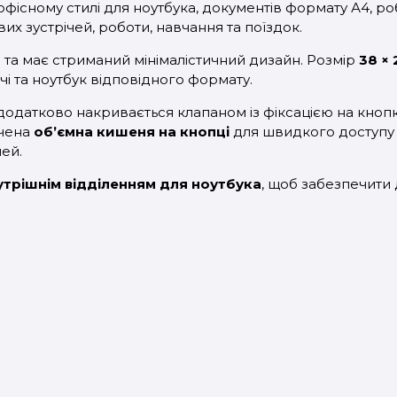
офісному стилі для ноутбука, документів формату А4, ро
х зустрічей, роботи, навчання та поїздок.
и
та має стриманий мінімалістичний дизайн. Розмір
38 × 
чі та ноутбук відповідного формату.
додатково накривається клапаном із фіксацією на кноп
ачена
об’ємна кишеня на кнопці
для швидкого доступу 
ей.
трішнім відділенням для ноутбука
, щоб забезпечити