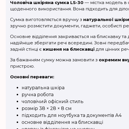
Чоловіча шкіряна сумка LS-30
— містка модель в 
щоденного використання. Вона підходить для ділови
Сумка виготовляється вручну з
натуральної шкір
зручно розмістити документи, гаджети, особисті ре
Основне відділення закривається на блискавку та 
надійніше зберігати речі всередині. Зовні передб
задній стінці є
кишеня на блискавці
для цінних реч
За бажанням сумку можна замовити з
окремим вну
пристрою.
Основні переваги:
натуральна шкіра
ручна робота
чоловічий офісний стиль
розмір 38 × 28 × 8 см
підходить для ноутбука та документів А4
основне відділення на блискавці