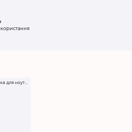
а
икористання
Жіноча сумка для ноутбука та документів з натуральної шкіри LS-47
Жіноча шкіряна сумка-шопер великого розміру LS-46
₴5100.00