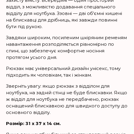
захисту вмісту. Всередині — один просторий
відділ, з можливістю додавання спеціального
відділу для ноутбука. Ззовні — дві об'ємні кишені
на блискавці для дрібниць, які завжди повинні
бути під рукою.
Завдяки широким, посиленим шкіряним ременям
навантаження розподіляється рівномірно по
спині, що забезпечує комфортне носіння
протягом усього дня.
Рюкзак має універсальний дизайн унісекс, тому
підходить як чоловікам, так і жінкам.
Зверніть увагу: якщо рюкзак з відділом для
ноутбука, на задній стінці не буде блискавки. Якщо
ж відділ для ноутбука не передбачено, рюкзак
оснащений блискавкою для швидкого доступу до
основного відділу.
Розмір: 31 х 37 х 14 см.