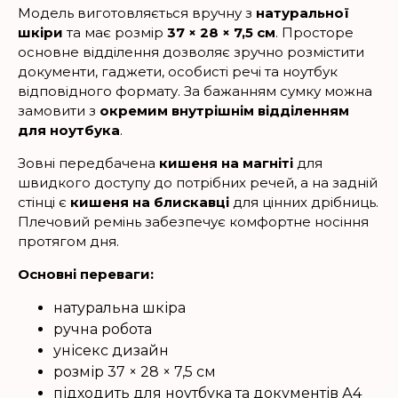
Модель виготовляється вручну з
натуральної
шкіри
та має розмір
37 × 28 × 7,5 см
. Просторе
основне відділення дозволяє зручно розмістити
документи, гаджети, особисті речі та ноутбук
відповідного формату. За бажанням сумку можна
замовити з
окремим внутрішнім відділенням
для ноутбука
.
Зовні передбачена
кишеня на магніті
для
швидкого доступу до потрібних речей, а на задній
стінці є
кишеня на блискавці
для цінних дрібниць.
Плечовий ремінь забезпечує комфортне носіння
протягом дня.
Основні переваги:
натуральна шкіра
ручна робота
унісекс дизайн
розмір 37 × 28 × 7,5 см
підходить для ноутбука та документів А4