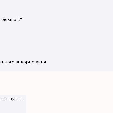
 і більше 17"
денного використання
Сумка-чохол з натуральної шкіри для ноутбука 13–17+ дюймів LC-01
Сумка-чохол з натуральної шкіри для ноутбука 13–17+ дюймів LC-05
₴3050.00