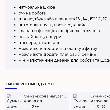
натуральна шкіра
ручна робота
для ноутбука або планшета 13", 14", 15", 16", 17"
виготовлення під розмір девайса
клапан із фіксацією шкіряною стрічкою
без зайвої фурнітури
дві передні кишені
можливість додати підкладку з фетру
можливість додати плечовий ремінь
мінімалістичний дизайн для роботи та що
ТАКОЖ РЕКОМЕНДУЄМО
Сумка-чохол з натуральної шкіри для ноутбука 13–17 дюймів LC-18
₴3050.00
₴3050.00