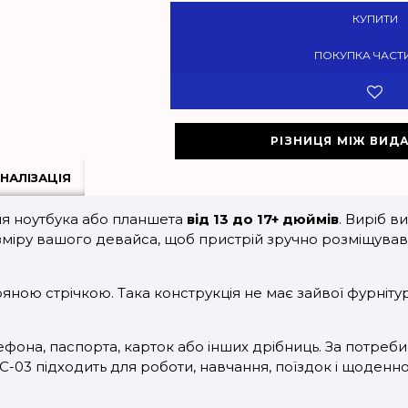
КУПИТИ
ПОКУПКА ЧАСТ
РІЗНИЦЯ МІЖ ВИД
НАЛІЗАЦІЯ
ля ноутбука або планшета
від 13 до 17+ дюймів
. Виріб в
зміру вашого девайса, щоб пристрій зручно розміщував
яною стрічкою. Така конструкція не має зайвої фурніту
ефона, паспорта, карток або інших дрібниць. За потреб
C-03 підходить для роботи, навчання, поїздок і щоденн