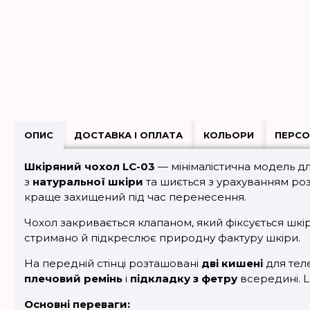
ОПИС
ДОСТАВКА І ОПЛАТА
КОЛЬОРИ
ПЕРСО
Шкіряний чохол LC-03
— мінімалістична модель д
з
натуральної шкіри
та шиється з урахуванням ро
краще захищений під час перенесення.
Чохол закривається клапаном, який фіксується шкір
стримано й підкреслює природну фактуру шкіри.
На передній стінці розташовані
дві кишені
для тел
плечовий ремінь
і
підкладку з фетру
всередині. L
Основні переваги: