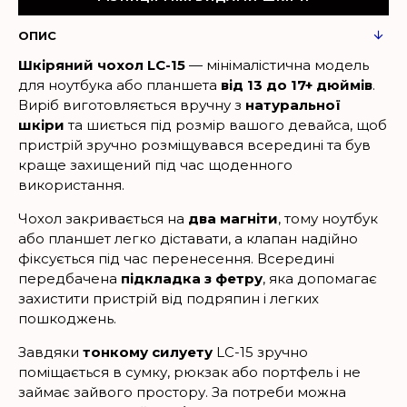
ОПИС
Шкіряний чохол LC-15
— мінімалістична модель
для ноутбука або планшета
від 13 до 17+ дюймів
.
Виріб виготовляється вручну з
натуральної
шкіри
та шиється під розмір вашого девайса, щоб
пристрій зручно розміщувався всередині та був
краще захищений під час щоденного
використання.
Чохол закривається на
два магніти
, тому ноутбук
або планшет легко діставати, а клапан надійно
фіксується під час перенесення. Всередині
передбачена
підкладка з фетру
, яка допомагає
захистити пристрій від подряпин і легких
пошкоджень.
Завдяки
тонкому силуету
LC-15 зручно
поміщається в сумку, рюкзак або портфель і не
займає зайвого простору. За потреби можна