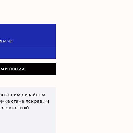
ИНАМИ
АМИ ШКІРИ
динарним дизайном.
сумка стане яскравим
слюють їхній