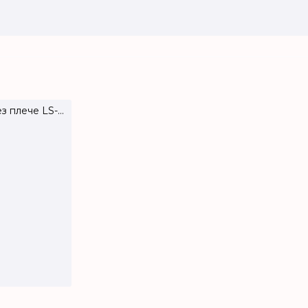
Cумка через плече LS-25
Cумка через плече з натуральної шкіри LS-27
₴2540.00